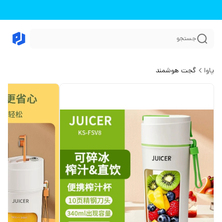
جستجو
پاوا
گجت هوشمند