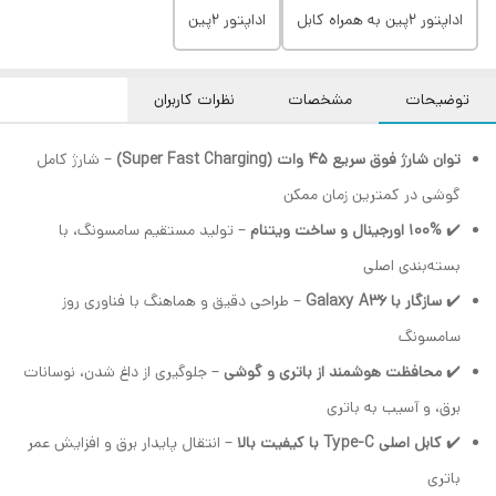
اداپتور 2پین به همراه کابل
اداپتور 2پین
توضیحات
مشخصات
نظرات کاربران
توان شارژ فوق سریع 45 وات (Super Fast Charging)
– شارژ کامل
گوشی در کمترین زمان ممکن
✔️
100% اورجینال و ساخت ویتنام
– تولید مستقیم سامسونگ، با
بسته‌بندی اصلی
✔️
سازگار با Galaxy A36
– طراحی دقیق و هماهنگ با فناوری روز
سامسونگ
✔️
محافظت هوشمند از باتری و گوشی
– جلوگیری از داغ شدن، نوسانات
برق، و آسیب به باتری
✔️
کابل اصلی Type-C با کیفیت بالا
– انتقال پایدار برق و افزایش عمر
باتری