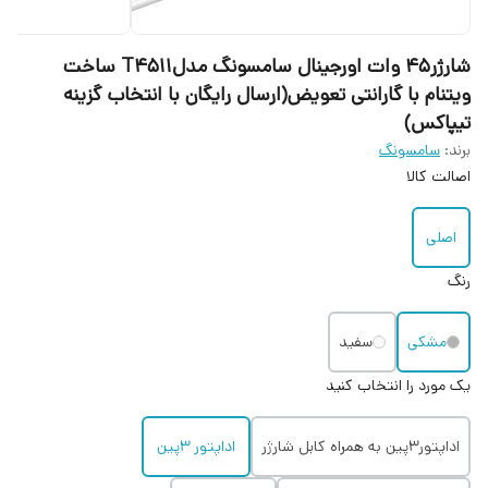
شارژر۴۵ وات اورجینال سامسونگ مدلT4511 ساخت
ویتنام با گارانتی تعویض(ارسال رایگان با انتخاب گزینه
تیپاکس)
برند:
سامسونگ
اصالت کالا
اصلی
رنگ
مشکی
سفید
یک مورد را انتخاب کنید
اداپتور3پین به همراه کابل شارژر
اداپتور 3پین