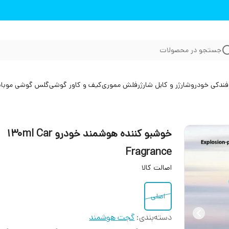
جستجو در محصولات
فندکی خودرو
شارژر و کابل شارژر
فلش مموری
کیف و کاور گوشی
گلس گوشی موبا
خوشبو کننده هوشمند خودرو 130ml Car
Fragrance
اصالت کالا
اصلی
دسته‌بندی
:
گجت هوشمند