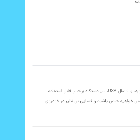
ده
خوشبو کننده هوشمند همراه با نور لیزر طرح آسمان ستاره‌ای، تجربه‌ای فوق‌العاده از تازگی و آرامش در فضای خودروی شما را به ارمغان می‌آورد. با اتصال USB، این دستگاه براحتی قابل استفاده
که می خواهید خاص باشید و فضایی بی نظیر در خودروی