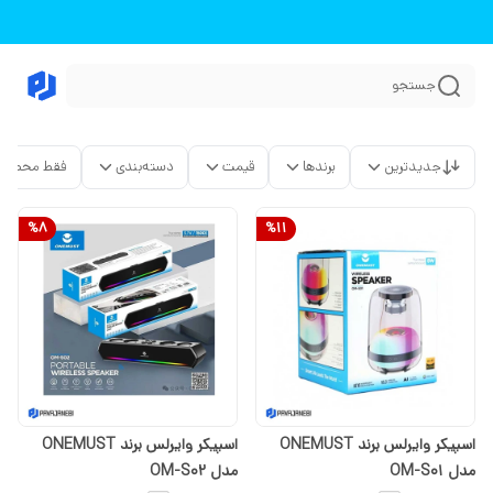
جستجو
جدیدترین
برندها
قیمت
دسته‌بندی
فقط محصولا
%
8
%
11
اسپیکر وایرلس برند ONEMUST
اسپیکر وایرلس برند ONEMUST
مدل OM-S01
مدل OM-S02