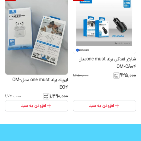
شارژر فندکی برند one mustمدل
OM-CA04
۹۲۵٬۰۰۰
۱٬۲۵۰٬۰۰۰
ایرپاد برند one must مدلOM-
EO4
۱٬۴۹۰٬۰۰۰
۱٬۷۵۰٬۰۰۰
افزودن به سبد
افزودن به سبد