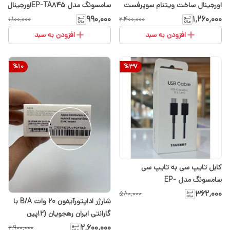
اورجینال ساخت ویتنام سوپرفست
سامسونگ مدل EP-TA845اورجینال
شارژر 0.2
۹۹۰٬۰۰۰
۱٬۲۶۰٬۰۰۰
۱٬۱۰۰٬۰۰۰
۲٬۴۰۰٬۰۰۰
افزودن به سبد
افزودن به سبد
%
10
%
37
کابل تایپ سی به تایپ سی
سامسونگ مدل EP-
DX310JBEGEU طول 1 متر ‏(اصلی)
۳۶۲٬۰۰۰
۵۸۰٬۰۰۰
شارژر اداپتورآیفون 20 وات B/A با
گارانتی یک ساله
گارانتی ایران رهجویان (۱۲پین
اصلی) اپل استوری اصلی
۲٬۶۰۰٬۰۰۰
۲٬۹۰۰٬۰۰۰