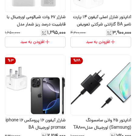
آداپتور شارژر اصلی آیفون 14 پارت
شارژر 67 وات شیائومی اورجینال با
نامبر BA گارانتی شرکتی تعویض
قابلییت درصد ریز شمار مدل
ارسال رایگان با انتخاب( گزینه
MDY-12EH
۱٬۲۹۵٬۰۰۰
۳٬۹۰۰٬۰۰۰
۱٬۶۵۰٬۰۰۰
۴٬۲۰۰٬۰۰۰
تیپاکس )
افزودن به سبد
افزودن به سبد
%
3
%
28
آداپتور 25 واتی سامسونگ
شارژر آیفون 16 پرومکس iphone 16
(Samsung) اورجینال مدلTA800
promax اورجینال BA
۲٬۲۱۴٬۰۰۰
۷۲۰٬۰۰۰
۲٬۳۰۰٬۰۰۰
۱٬۰۰۰٬۰۰۰