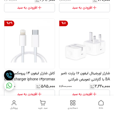
افزودن به سبد
افزودن به سبد
%
29
%
7
شارژر اورجینال ایفون 16 پارت نامبر
کابل شارژر ایفون 14 پرومکس
BA با گارانتی تعویض شرکتی
cable charger iphone 14promax
(ارسال رایگان با انتخاب گزینه
۵۸۵٬۰۰۰
۲٬۲۲۰٬۰۰۰
۸۲۵٬۰۰۰
۲٬۴۰۰٬۰۰۰
تیپاکس)
افزودن به سبد
افزودن به سبد
خانه
دسته‌بندی
سبد خرید
پروفایل
%
3
%
35