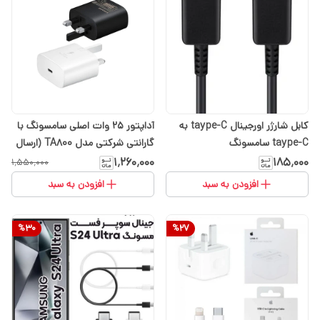
کابل شارژر اورجینال taype-C به
آداپتور 25 وات اصلی سامسونگ با
taype-C سامسونگ
گارانتی شرکتی مدل TA800 (ارسال
DA705BBEGWW-EP-- با گارانتی
رایگان با انتخاب گزینه تیپاکس)
۱٬۲۶۰٬۰۰۰
۱۸۵٬۰۰۰
۱٬۵۵۰٬۰۰۰
۶ ماهه
افزودن به سبد
افزودن به سبد
%
30
%
27