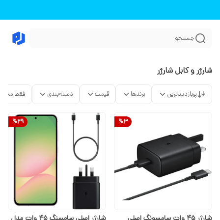
جستجو
شارژر و کابل شارژر
پربازدیدترین
برندها
قیمت
دسته‌بندی
فقط محصو
%
29
%
3
شارژر ۴۵ وات سامسونگ اصلی
شارژر اصلی سامسنگ 45 وات مدل