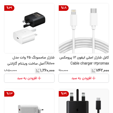
%
31
%
18
کابل شارژر اصلی ایفون 12 پرومکس
شارژر سامسونگ 25 وات مدل
Cable charger 12promax
TA800اصل ساخت ویتنام گارانتی
شرکتی 6 ماهه تعویض
۱٬۲۶۰٬۰۰۰
۷۴۲٬۰۰۰
۱٬۸۵۰٬۰۰۰
۹۱۰٬۰۰۰
افزودن به سبد
افزودن به سبد
%
13
%
31