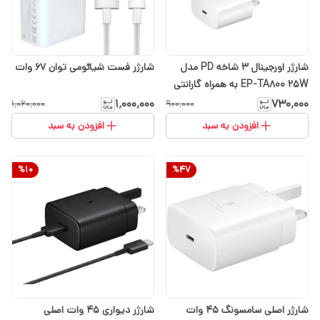
شارژر اورجینال 3 شاخه PD مدل
شارژر فست شیائومی توان 67 وات
EP-TA800 25W به همراه گارانتی
تعویض ارسال رایگان( با انتخاب
۱٬۰۰۰٬۰۰۰
۷۳۰٬۰۰۰
۱٬۰۶۰٬۰۰۰
۹۰۰٬۰۰۰
گزینه تیپاکس)
افزودن به سبد
افزودن به سبد
%
10
%
47
شارژر اصلی سامسونگ 45 وات
شارژر دیواری 45 وات اصلی