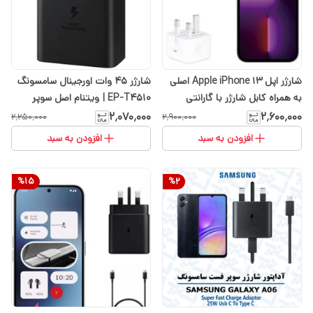
شارژر اپل Apple iPhone 13 اصلی
شارژر ۴۵ وات اورجینال سامسونگ
به همراه کابل شارژر با گارانتی
EP-T4510 | ویتنام اصل سوپر
شرکتی
فست شارژ Super Fast Charging
۲٬۰۷۰٬۰۰۰
۲٬۶۰۰٬۰۰۰
۲٬۲۵۰٬۰۰۰
۲٬۹۰۰٬۰۰۰
افزودن به سبد
افزودن به سبد
%
15
%
2