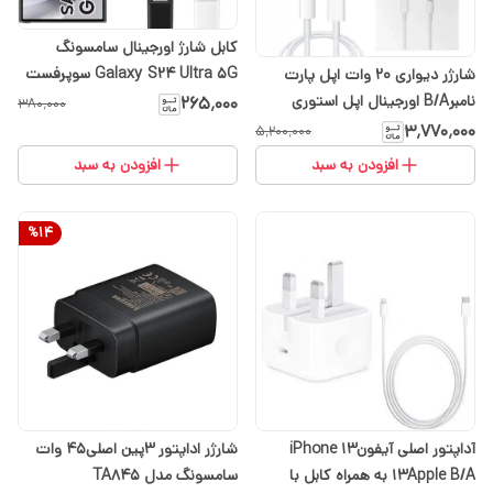
کابل شارژ اورجینال سامسونگ
Galaxy S24 Ultra 5G سوپرفست
شارژر دیواری 20 وات اپل پارت
و انتقال اطلاعات ساخت سامسونگ
نامبرB/A اورجینال اپل استوری
۲۶۵٬۰۰۰
۳۸۰٬۰۰۰
در ویتنام
۳٬۷۷۰٬۰۰۰
۵٬۲۰۰٬۰۰۰
افزودن به سبد
افزودن به سبد
%
14
آداپتور اصلی آیفون13 iPhone
شارژر اداپتور 3پین اصلی۴۵ وات
13Apple B/A به همراه کابل با
سامسونگ مدل TA845