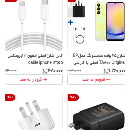
شارژر۲۵ وات سامسونگ مدلEP
کابل شارژ اصلی ایفون 13پرومکس
TA800 Original اصلی با گارانتی
cable iphone 13pro
شرکتی ۶ ماهه ایران رهجویان
۴۸۰٬۰۰۰
۱٬۲۶۰٬۰۰۰
۷۲۰٬۰۰۰
۱٬۲۸۰٬۰۰۰
افزودن به سبد
افزودن به سبد
%
11
%
17