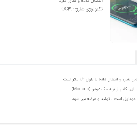
انتقال داده و شارژ
:
دارد
تکنولوژی شارژ
:
QC4.0
بل از برند مک دودو (Mcdodo)،
 موبایل است ، تولید و عرضه می ‌شود .