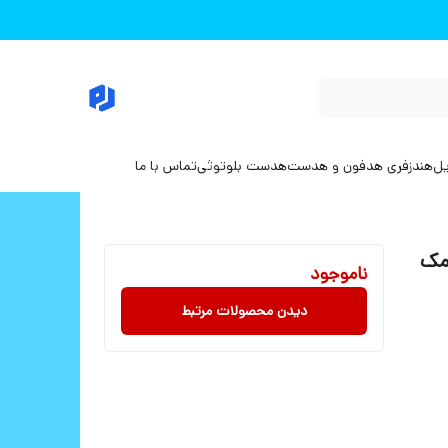
یل
هندزفری هدفون و هدست
هدست بلوتوثی
تماس با ما
یپ سی مک
ناموجود
دیدن محصولات مرتبط