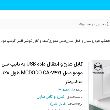
جستجو در محصولات
فندکی خودرو
شارژر و کابل شارژر
فلش مموری
کیف و کاور گوشی
گلس گوشی موبا
کابل شارژ و انتقال داده USB به تا
دودو مدل MCDODO CA-7461 طول 120
سانتیمتر
برند:
Macdodo
دسته‌بندی
:
شارژر و کابل شارژر
برچسب‌ها :
کابل شارژر