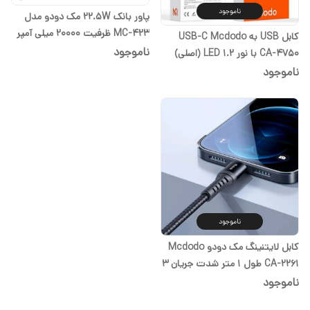
ناموجود
پاور بانک 22.5W مک دودو مدل
MC-423 ظرفیت 20000 میلی آمپر
کابل USB به USB-C Mcdodo
ساعت (ارسال رایگان با انتخاب
ناموجود
CA-4750 با نور LED 1.2 ‏(اصلی)
گزینه تیپاکس)
گارانتی یک ساله
ناموجود
ناموجود
کابل لایتنینگ مک دودو Mcdodo
CA-2261 طول 1 متر شدت جریان 3
‏(اصلی) گارانتی یک ساله
ناموجود