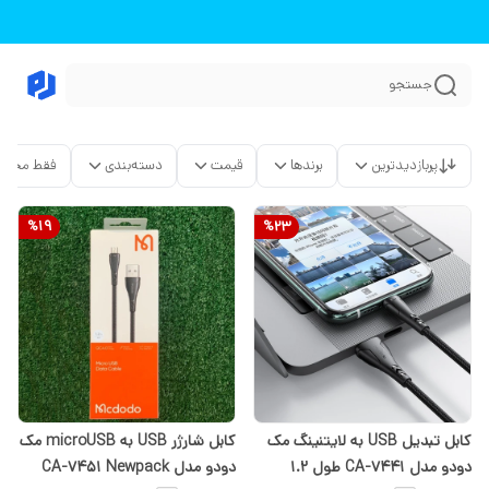
جستجو
پربازدیدترین
برندها
قیمت
دسته‌بندی
فقط محصو
%
19
%
23
کابل تبدیل USB به لایتنینگ مک
کابل شارژر USB به microUSB مک
دودو مدل CA-7441 طول 1.2
دودو مدل CA-7451 Newpack