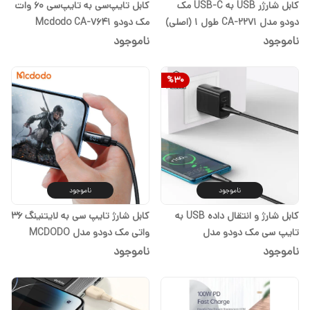
کابل شارژر USB به USB-C مک
کابل تایپ‌سی به تایپ‌سی 60 وات
دودو مدل CA-2271 طول 1 ‏(اصلی)
مک دودو Mcdodo CA-7641
گارانتی یک ساله
Type-C to Type-C Cable 1.2m
ناموجود
ناموجود
60w PD QC4.0
%
30
ناموجود
ناموجود
کابل شارژ و انتقال داده USB به
کابل شارژ تایپ سی به لایتنینگ 36
تایپ سی مک دودو مدل
واتی مک دودو مدل MCDODO
MCDODO CA-7461 طول 120
CA-5210 نمایشگر دیجیتال ‏(اصلی)
ناموجود
ناموجود
سانتیمتر
گارانتی یک ساله