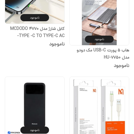
ناموجود
کابل شارژ مدل 4770 MCDODO
TYPE -C TO TYPE-C AC-
ناموجود
‏(اصلی) گارانتی یک ساله
ناموجود
هاب 5 پورت USB-C مک دودو
مدل HU-7750
ناموجود
ناموجود