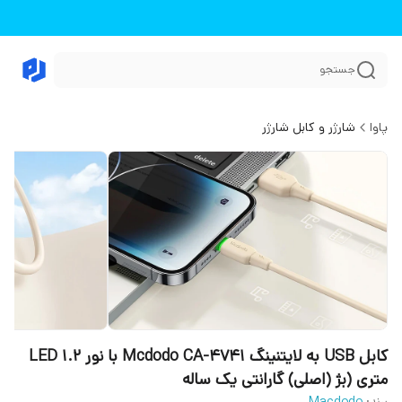
جستجو
پاوا
شارژر و کابل شارژر
کابل USB به لایتنینگ Mcdodo CA-4741 با نور LED 1.2
متری (بژ ‏(اصلی) گارانتی یک ساله
برند:
Macdodo