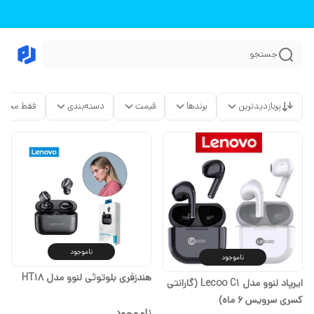
جستجو
پربازدیدترین
برندها
قیمت
دسته‌بندی
فقط محصو
ناموجود
ناموجود
هندزفری بلوتوثی لنوو مدل HT18
ایرپاد لنوو مدل Lecoo C1 (گارانتی
کسری سرویس 6 ماه)
ناموجود