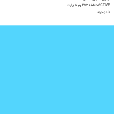
ACTIVEحافظه 256 رم 8 پارت
نامبر ZAA ۵۸۲
ناموجود