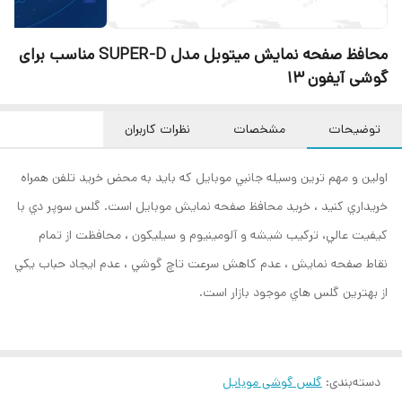
محافظ صفحه نمایش میتوبل مدل SUPER-D مناسب برای
گوشی آیفون 13
توضیحات
مشخصات
نظرات کاربران
اولين و مهم ترين وسيله جانبي موبايل که بايد به محض خريد تلفن همراه
خريداري کنيد ، خريد محافظ صفحه نمايش موبايل است. گلس سوپر دي با
کيفيت عالي، ترکيب شيشه و آلومينيوم و سيليکون ، محافظت از تمام
نقاط صفحه نمايش ، عدم کاهش سرعت تاچ گوشي ، عدم ايجاد حباب يکي
از بهترين گلس هاي موجود بازار است.
دسته‌بندی
:
گلس گوشی موبایل