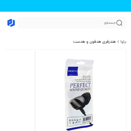
جستجو
پاوا
هندزفری هدفون و هدست