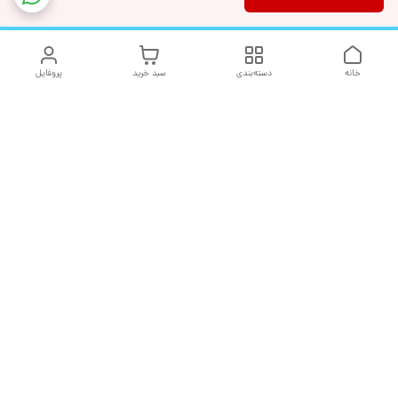
خانه
دسته‌بندی
سبد خرید
پروفایل
دسترسی سریع
تماس با ما
شکایات
درباره ما
قوانین و مقررات
سیاست حریم خصوصی
هفت روز هفته ، ۲۴ ساعت شبانه‌روز پاسخگوی شما هستیم