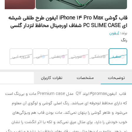
قاب گوشی iPhone 14 Pro Max آیفون طرح طلقی شیشه
ای PC SLIME CASE شفاف اورجینال محافظ لنزدار گلسی
برند:
آیفون
رنگ
سفید
مشکی
صورتی
بنفش
آبی
فیروزه ایی
توضیحات
مشخصات
نظرات کاربران
قاب آیفون14promaxبرند QY مدل Premium case مات و بی‌رنگ است
که دارای محافظ لنزحرفه ای میباشد. رنگ اصلی گوشی و لوگوی آن معلوم
می‌شود و ظاهر گوشی را پنهان نمی‌کند. مات بودن قاب هم ویژگی‌های
خوب خودش را دارد. برای مثال عرق نمی‌کند و لکه یا اثر انگشت را نشان
نمی‌دهد. علاوه بر این‌ها مثل بعضی قاب‌های شفاف زرد نشده و تغییر رنگ