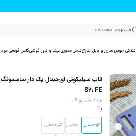
جستجو در محصولات
فندکی خودرو
شارژر و کابل شارژر
فلش مموری
کیف و کاور گوشی
گلس گوشی موبا
قاب سیلیکونی اورجینال پک دار سامسونگ
S21 FE
برند:
سامسونگ
رنگ
مشکی
قرمز
سورمه ایی