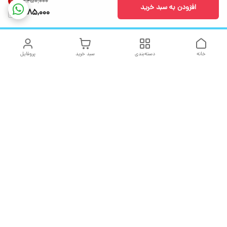
۲٬۲۵۰٬۰۰۰
16
%
افزودن به سبد خرید
1,885,000
خانه
دسته‌بندی
سبد خرید
پروفایل
دسترسی سریع
تماس با ما
شکایات
درباره ما
قوانین و مقررات
سیاست حریم خصوصی