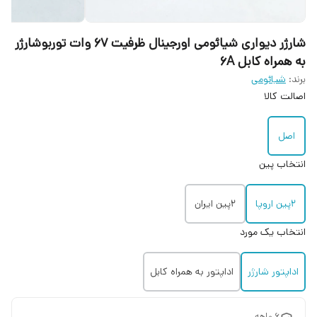
شارژر دیواری شیائومی اورجینال ظرفیت ۶۷ وات توربوشارژر
به همراه کابل 6A
برند:
شیائومی
اصالت کالا
اصل
انتخاب پین
2پین اروپا
2پین ایران
انتخاب یک مورد
اداپتور شارژر
اداپتور به همراه کابل
6 ماهه