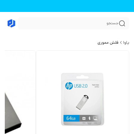
جستجو
پاوا
فلش مموری