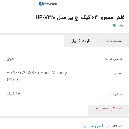
فلش مموری 64 گیگ اچ پی مدل HP-V220
برند:
hp
مشخصات
نظرات کاربران
جنس بدنه
فلزی
مدل
Hp V220W USB2.0 Flash Memory -
64GiG
ظرفیت
64 گیگ
نمایش بیشتر
دسته‌بندی
:
فلش مموری