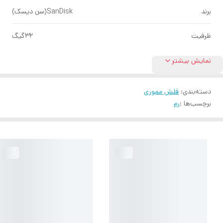
برند
SanDisk(سن دیسک)
ظرفیت
32گیگ
نمایش بیشتر
دسته‌بندی
:
فلش مموری
برچسب‌ها :
رم