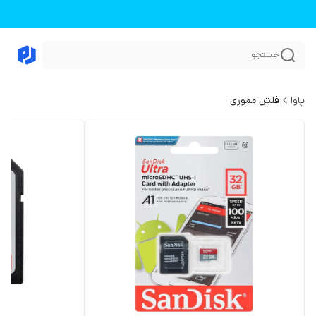
جستجو
پاوا
فلش مموری