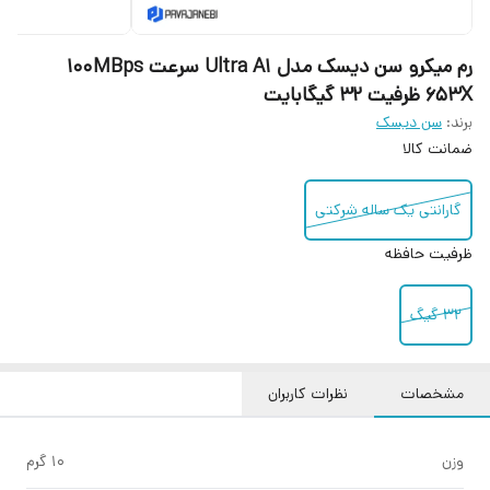
رم میکرو سن دیسک مدل Ultra A1 سرعت 100MBps
653X ظرفیت 32 گیگابایت
برند:
سن دیسک
ضمانت کالا
گارانتی یک ساله شرکتی
ظرفیت حافظه
۳۲ گیگ
مشخصات
نظرات کاربران
وزن
۱۰ گرم