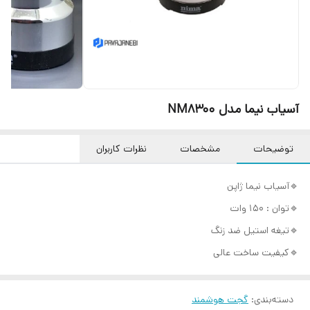
آسیاب نیما مدل NM8300
توضیحات
مشخصات
نظرات کاربران
🔹️آسیاب نیما ژاپن
🔹️توان : 150 وات
🔹️تیغه استیل ضد زنگ
🔹️کیفیت ساخت عالی
دسته‌بندی
:
گجت هوشمند