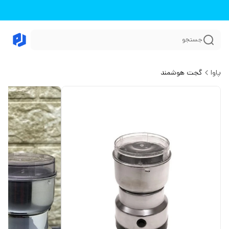
جستجو
پاوا
گجت هوشمند