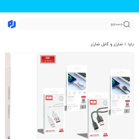
جستجو
پاوا
شارژر و کابل شارژر