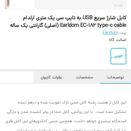
کابل شارژ سریع USB به تایپ سی یک متری ارلدام
Earldom EC-182 type-c cable ‏(اصلی) گارانتی یک ساله
برند:
Earldom
اصالت کالا
اصلی
توضیحات
مشخصات
نظرات کاربران
این کابل از هشت رشته کابل مسی نازک تقویت شده و د‌ر‌هم تنیده
تشکیل شده است. با این روکش، کابل شما در برابر کشیده شدن و پارگی
استحکام بیشتری خواهد داشت. همچنین جنس کانکتورهای این کابل فلزی
و از آلیاژ آلومینیوم است و مقاومت بالایی در برابر فشار و ضربه دارند،