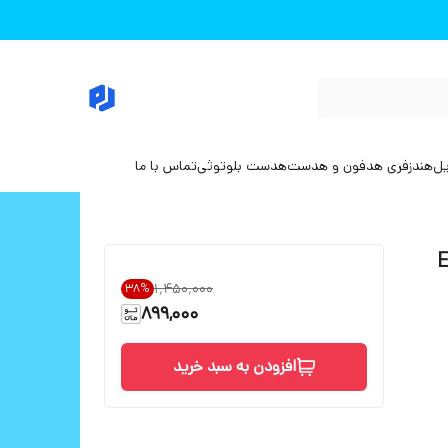
یل
هندزفری هدفون و هدست
هدست بلوتوثی
تماس با ما
EARL
۱٬۴۵۰٬۰۰۰
38
%
899,000
افزودن به سبد خرید