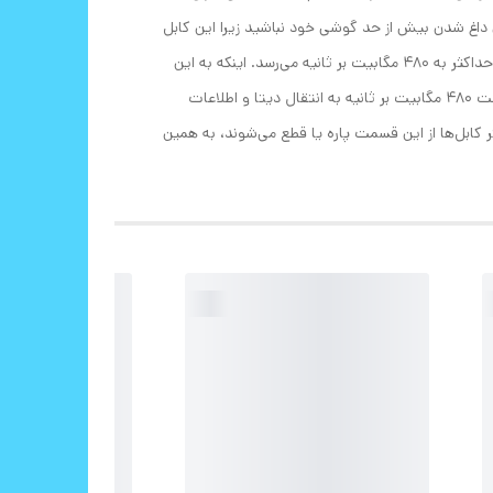
ن داغ شدن بیش از حد گوشی خود نباشید زیرا این کابل
دارای قابلیت کنترل دمای هوشمند است. شما می‌توانید همزمان با انتقال دیتا به شارژ کردن گوشی نیز بپردازید. نرخ انتقال داده این کابل حداکثر به 480 مگابیت بر ثانیه می‌رسد. اینکه به این
سرعت برسید یا نه، کاملا به وسیله شما نیز بستگی دارد؛ در صورتی که گوشی یا لپ تاپ شما از این سرعت پشتیبانی کند، می‌توانید با سرعت 480 مگابیت بر ثانیه به انتقال دیتا و اطلاعات
 کابل‌ها از این قسمت پاره یا قطع می‌شوند، به همین