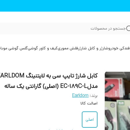
جستجو در محصولات
فندکی خودرو
شارژر و کابل شارژر
فلش مموری
کیف و کاور گوشی
گلس گوشی موبا
کابل شارژ تایپ سی به لایتنینگ DOM
مدلEC-189C-L ‏(اصلی) گارانتی یک ساله
برند:
Earldom
اصالت کالا
اصلی