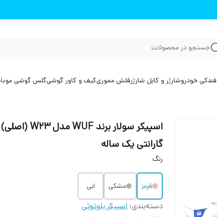
جستجو در محصولات
فندکی خودرو
شارژر و کابل شارژر
فلش مموری
کیف و کاور گوشی
گلس گوشی موبا
اسپیکر سولار برند WUF مدل W23 ‏(اصلی)
گارانتی یک ساله
رنگ
قرمز
مشکی
ابی
دسته‌بندی
:
اسپیکر بلوتوثی