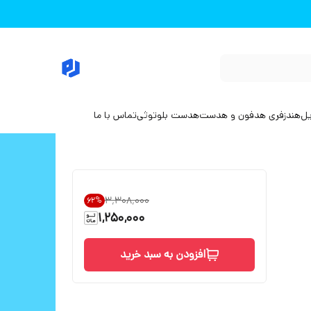
یل
هندزفری هدفون و هدست
هدست بلوتوثی
تماس با ما
۳٬۳۰۸٬۰۰۰
62
%
1,250,000
افزودن به سبد خرید