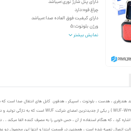
دارای پنل شارژ نوری
:
میباشد
چراغ قوه
:
دارد
دارای کیفیت فوق العاده صدا
:
میباشد
ورژن بلوتوث
:
۵
ساپورت مموری کارت و فلش مموری
:
دارد
نمایش بیشتر
انتن رادیو
:
دارد (کیفیت بالای رادیو)
دارای هولدر گوشی
:
میباشد
ولتاژ خروجی
:
۵ ولت
مراه مانند هندزفری ، هدست ، بلوتوث ، اسپیکر ، هدفون کابل های انتقال صدا است ک
با دیگر محصولات تولید شده از مبدا کشور چین است {ٰ WUF-W23 
اره کرد ، که هنگام استفاده از آن ، حس خوبی را به مصرف کننده القا میکند . . 
 حالت اتصال تعبیه شده است ، همچنین در قسمت ابتدا و انتها این محصول دو