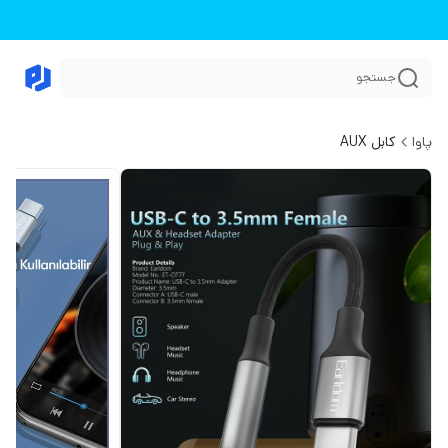
جستجو
پاوا
کابل AUX