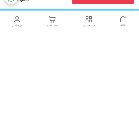
508,000
خانه
دسته‌بندی
سبد خرید
پروفایل
دسترسی سریع
تماس با ما
شکایات
درباره ما
قوانین و مقررات
سیاست حریم خصوصی
هفت روز هفته ، ۲۴ ساعت شبانه‌روز پاسخگوی شما هستیم