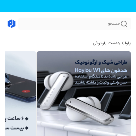
جستجو
پاوا
هدست بلوتوثی