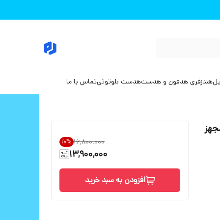
یل
هندزفری هدفون و هدست
هدست بلوتوثی
تماس با ما
رجینال مجهز
۱۶٬۸۰۰٬۰۰۰
17
%
13,900,000
افزودن به سبد خرید