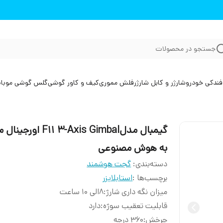
جستجو در محصولات
فندکی خودرو
شارژر و کابل شارژر
فلش مموری
کیف و کاور گوشی
گلس گوشی موبا
گیمبال مدلF11 3-Axis Gimbal او
به هوش مصنوعی
دسته‌بندی
:
گجت هوشمند
برچسب‌ها :
استابلایزر
ميزان نگه داری شارژ
:
۸الی ۱۰ ساعت
قابلیت تعقیب سوژه
:
دارد
چرخش
:
۳۶۰ درجه