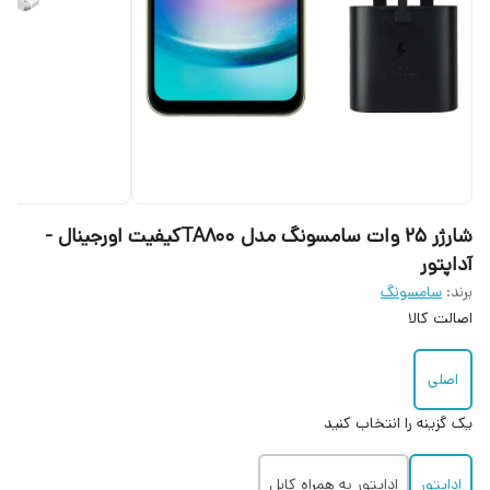
شارژر ۲۵ وات سامسونگ مدل TA800کیفیت اورجینال -
آداپتور
برند:
سامسونگ
اصالت کالا
اصلی
یک گزینه را انتخاب کنید
اداپتور
اداپتور به همراه کابل