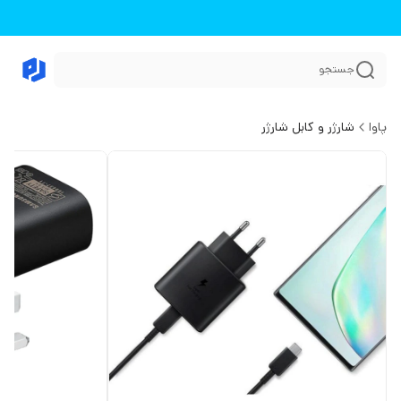
جستجو
پاوا
شارژر و کابل شارژر