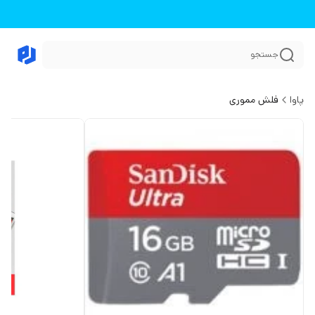
جستجو
پاوا
فلش مموری