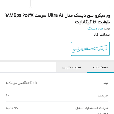
رم میکرو سن دیسک مدل Ultra A1 سرعت 98MBps 653X
ظرفیت ۱۶ گیگابایت
برند:
سن دیسک
ضمانت کالا
گارانتی یک ساله شرکتی
مشخصات
نظرات کاربران
برند
SanDisk(سن دیسک)
ظرفیت
۱۶
سرعت استاندارد انتقال
۹۸ ثانیه