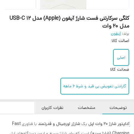
کلگی سرکارتنی فست شارژ آیفون (Apple) مدل 12 USB-C
مدل 20 وات
برند:
آیفون
اصالت کالا
اصلی
ضمانت کالا
گارانتی تعویض بی قید و شرط ۶ ماهه
توضیحات
مشخصات
نظرات کاربران
آداپتور شارژ 20 وات اپل
یک
شارژر اورجینال و قدرتمند
با فناوری
Fast
Charging (شارژ سریع)
است که برای شارژ سریع و ایمن دستگاه‌های اپل