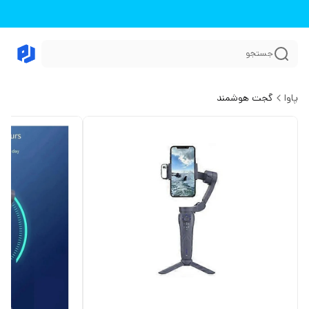
جستجو
پاوا
گجت هوشمند