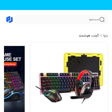
جستجو
پاوا
گجت هوشمند