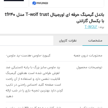
باندل گیمینگ حرفه ای اورجینال T-wolf trust مدل tf240
با یکسال گارانتی
برند:
T-WOLF
مشخصات
نظرات کاربران
محتويات درون جعبه
کیبورد-ماوس-هدست-پد ماوس-
توضیحات محصول
پد ماوس سایز بزرگ با پایه لاستیکی ضد
لغزش طراحی شده است هدفون گیمینگ
قابلیت تنفس دارد و استفاده از آن راحت
است صفحه کلید احساس راحتی در تایپ
کردن دارد بهترین تجربه بازی را در شب ارائه
دهید