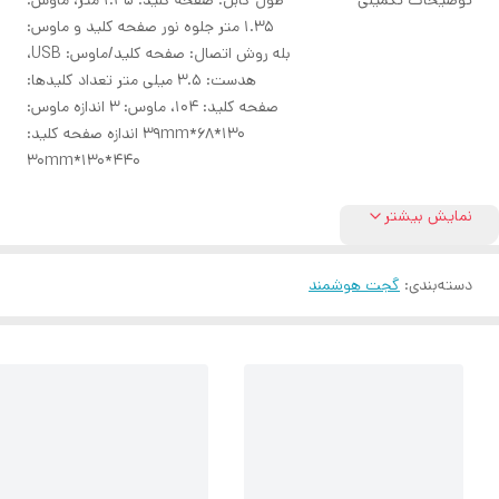
توضيحات تکمیلی
طول کابل: صفحه کلید: 1.35 متر، ماوس:
1.35 متر جلوه نور صفحه کلید و ماوس:
بله روش اتصال: صفحه کلید/ماوس: USB،
هدست: 3.5 میلی متر تعداد کلیدها:
صفحه کلید: 104، ماوس: 3 اندازه ماوس:
130*68*39mm اندازه صفحه کلید:
440*130*30mm
نمایش بیشتر
دسته‌بندی
:
گجت هوشمند