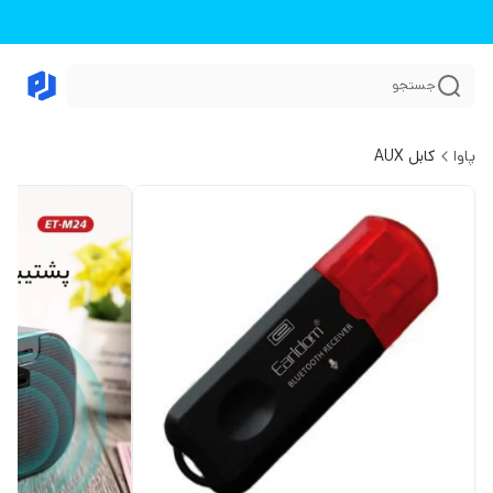
جستجو
پاوا
کابل AUX