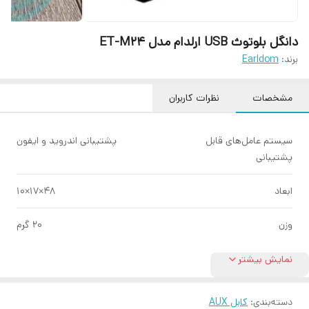
دانگل بلوتوث USB ارلدام مدل ET-M24
برند:
Earldom
مشخصات
نظرات کاربران
سیستم عامل‌های قابل
پشتیبانی اندروید و ایفون
پشتیبانی
ابعاد
۴۸×۱۷×۱۰
وزن
۲۰ گرم
نمایش بیشتر
دسته‌بندی
:
کابل AUX