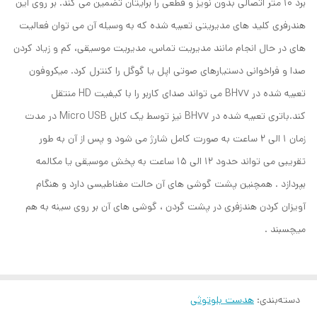
برد 10 متر اتصالی بدون نویز و قطعی را برایتان تضمین می کند. بر روی این
هندرفری کلید های مدیریتی تعبیه شده که به وسیله آن می توان فعالیت
های در حال انجام مانند مدیریت تماس، مدیریت موسیقی، کم و زیاد کردن
صدا و فراخوانی دستیارهای صوتی اپل یا گوگل را کنترل کرد. میکروفون
تعبیه شده در BH77 می تواند صدای کاربر را با کیفیت HD منتقل
کند.باتری تعبیه شده در BH77 نیز توسط یک کابل Micro USB در مدت
زمان 1 الی 2 ساعت به صورت کامل شارژ می شود و پس از آن به طور
تقریبی می تواند حدود 12 الی 15 ساعت به پخش موسیقی یا مکالمه
بپردازد . همچنین پشت گوشی های آن حالت مغناطیسی دارد و هنگام
آویزان کردن هندزفری در پشت گردن ، گوشی های آن بر روی سینه به هم
میچسبند .
دسته‌بندی
:
هدست بلوتوثی