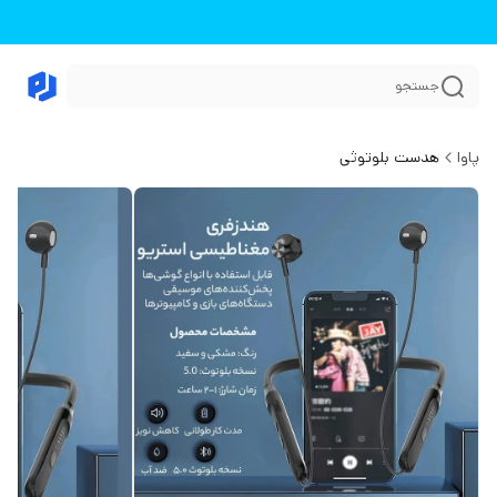
جستجو
پاوا
هدست بلوتوثی