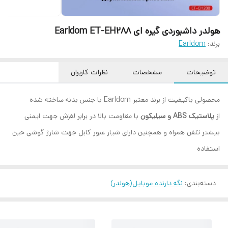
هولدر داشبوردی گیره ای Earldom ET-EH288
برند:
Earldom
توضیحات
مشخصات
نظرات کاربران
محصولی باکیفیت از برند معتبر Earldom با جنس بدنه ساخته شده
از
پلاستیک ABS و سیلیکون
با مقاومت بالا در برابر لغزش جهت ایمنی
بیشتر تلفن همراه و همچنین دارای شیار عبور کابل جهت شارژ گوشی حین
استفاده
دسته‌بندی
:
نگه دارنده موبایل(هولدر)