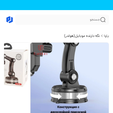
جستجو
پاوا
نگه دارنده موبایل(هولدر)