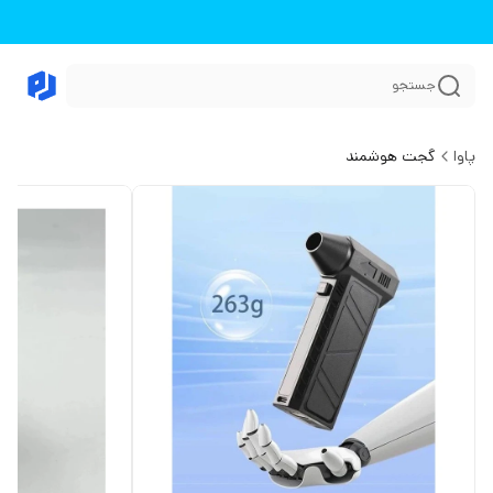
جستجو
پاوا
گجت هوشمند