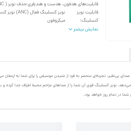
قابلیت‌های هدفون، هدست و هندزفری
:
حذف نویز ( ANC )
قابلیت نویز
نویز کنسلینگ فعال (ANC) 
کنسلینگ
:
میکروفون
عمر باتری هدفون در حالت مکالمه
:
مکالمه ۴.۵ ساعت
نمایش بیشتر
نوع گوشی
:
دو گوشی
عمر باتری هدفون در حالت استندبای
:
2000
HB با طراحی زیبا و کیفیت صدای بی‌نظیر، تجربه‌ای منحصر به فرد از شنیدن موسیقی را برای شما ب