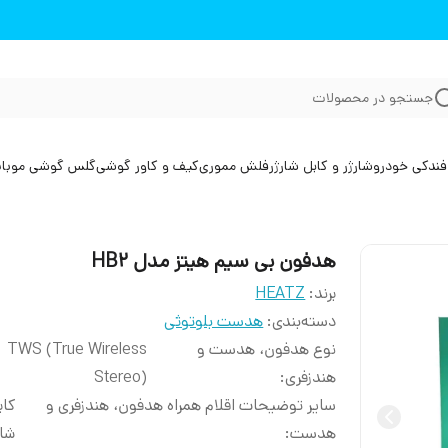
جستجو در محصولات
فندکی خودرو
شارژر و کابل شارژر
فلش مموری
کیف و کاور گوشی
گلس گوشی موبا
هدفون بی سیم هیتز مدل HB2
برند:
HEATZ
دسته‌بندی
:
هدست بلوتوثی
نوع هدفون، هدست و
TWS (True Wireless
هندزفری
:
Stereo)
سایر توضیحات اقلام همراه هدفون، هندزفری و
کاب
هدست
:
شار