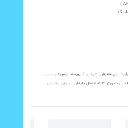
نویز کنسلینگ
ه ارمغان می‌آورد. این هندزفری شیک و کاربرپسند، باس‌های عمیق و
قدرتمند Hi-Fi و فناوری ENC، صدایی شفاف و غنی ارائه می‌دهد. نویز کنسلینگ قوی آن شما را از صداهای مزاحم محیط اطراف جدا کرده و با بلوتوث ورژن 5.3، اتصال پایدار و سریع را تضمین