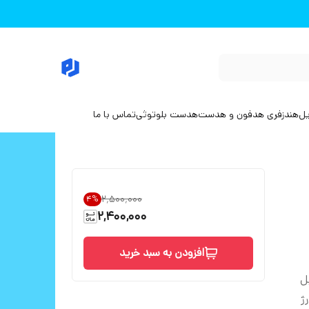
یل
هندزفری هدفون و هدست
هدست بلوتوثی
تماس با ما
۲٬۵۰۰٬۰۰۰
4
%
2,400,000
افزودن به سبد خرید
ل
ژ