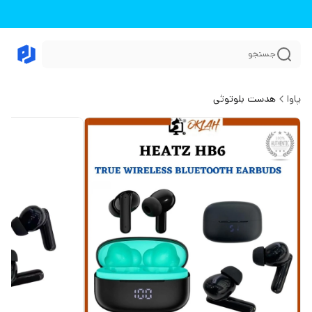
جستجو
پاوا
هدست بلوتوثی