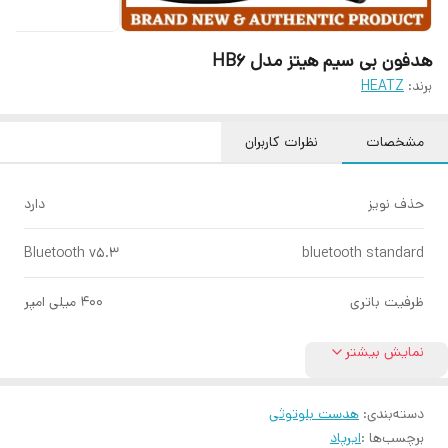
هدفون بی سیم هیتز مدل HB6
برند:
HEATZ
مشخصات
نظرات کاربران
حذف نویز
دارد
Bluetooth v5.3
bluetooth standard
ظرفیت باتری
۴۰۰ میلی امپر
نمایش بیشتر
دسته‌بندی
:
هدست بلوتوثی
برچسب‌ها :
ایرپاد