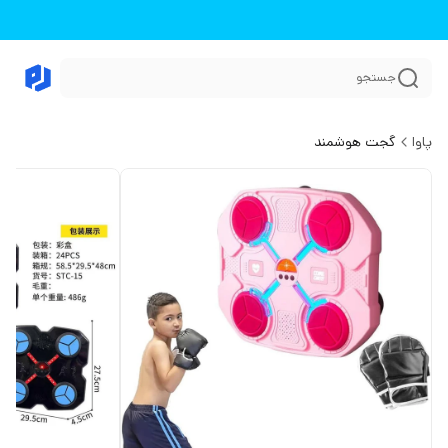
جستجو
پاوا
گجت هوشمند