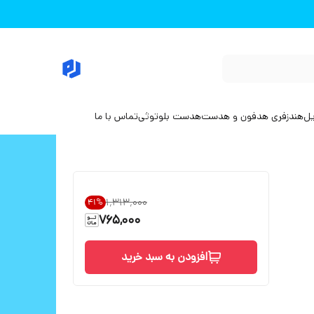
یل
هندزفری هدفون و هدست
هدست بلوتوثی
تماس با ما
۱٬۳۱۳٬۰۰۰
41
%
765,000
افزودن به سبد خرید