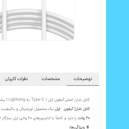
توضیحات
مشخصات
نظرات کاربران
کابل شارژ اصلی آیفون اپل | Type-C به Lightning | پشتیبانی از شارژ سریع 20 وات
کابل شارژ آیفون اپل
یک محصول اورجینال و باکیفیت با
20 وات
را دارد و کاملاً با آداپتورهای 20 واتی اپل سازگار است، بنابراین می‌توانید آیفون 13 پرو مکس خود را با سرعت بالا و امنیت کامل شارژ کنید.
🔋
ویژگی‌ها: