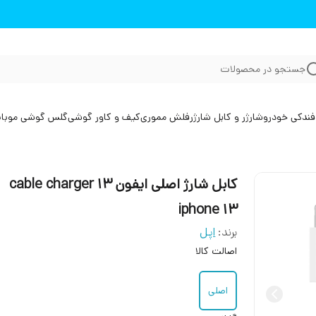
جستجو در محصولات
فندکی خودرو
شارژر و کابل شارژر
فلش مموری
کیف و کاور گوشی
گلس گوشی موبا
کابل شارژ اصلی ایفون 13 cable charger
iphone 13
برند:
اپل
اصالت کالا
اصلی