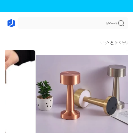
جستجو
پاوا
چراغ خواب