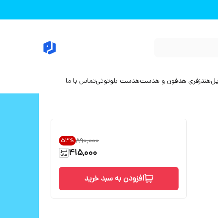
یل
هندزفری هدفون و هدست
هدست بلوتوثی
تماس با ما
۸۹۰٬۰۰۰
53
%
415,000
افزودن به سبد خرید