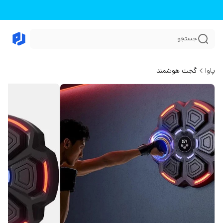
جستجو
پاوا
گجت هوشمند