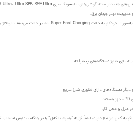
 مدل‌های جدیدتر مانند گوشی‌های سامسونگ سری
S21 Ultra، Ultra S22، S23 Ultra و 4 Ultra
و مدیریت بهتر جریان برق.
 به‌صورت خودکار به حالت
Super Fast Charging
تغییر حالت می‌دهد تا ولتاژ و
هینه‌سازی شارژ دستگاه‌های پیشرفته.
گر دستگاه‌های دارای فناوری شارژ سریع.
د.
 منزل و محل کار.
ه کابل نیز نیاز دارید، لطفاً گزینه “همراه با کابل” را در هنگام سفارش انتخاب ک