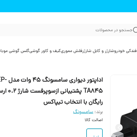
جستجو در محصولات
فندکی خودرو
شارژر و کابل شارژر
فلش مموری
کیف و کاور گوشی
گلس گوشی موبا
اداپتور دیواری سامسونگ 45 
TA845 پشتیبانی ازسوپ
رایگان با انتخاب تیپاکس
برند:
سامسونگ
اصالت کالا