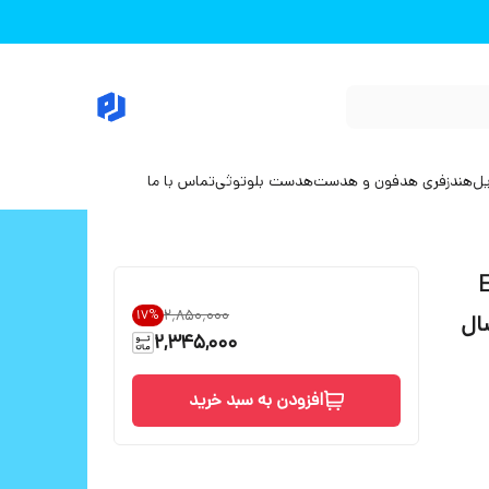
یل
هندزفری هدفون و هدست
هدست بلوتوثی
تماس با ما
وات مدل EP-
۲٬۸۵۰٬۰۰۰
17
%
رفست شارژ 0.2 ارسال
2,345,000
افزودن به سبد خرید