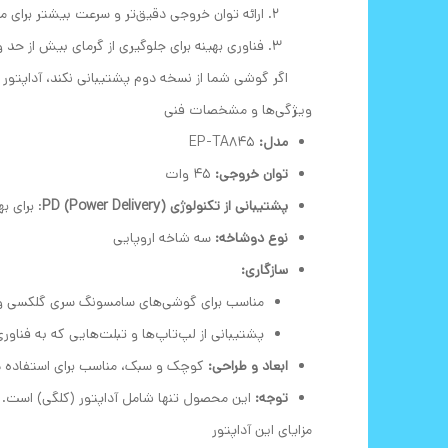
ارائه توان خروجی دقیق‌تر و سرعت بیشتر برای
فناوری بهینه برای جلوگیری از گرمای بیش از حد 
اگر گوشی شما از نسخه دوم پشتیبانی نکند، آداپتور
ویژگی‌ها و مشخصات فنی
مدل:
EP-TA845
توان خروجی:
45 وات
پشتیبانی از تکنولوژی PD (Power Delivery)
: برای ب
نوع دوشاخه:
سه شاخه اروپایی
سازگاری:
مناسب برای گوشی‌های سامسونگ سری گلکسی و دی
پشتیبانی از لپ‌تاپ‌ها و تبلت‌هایی که به فناوری PD مجهز هستن
ابعاد و طراحی:
کوچک و سبک، مناسب برای استفاده در
توجه:
این محصول تنها شامل آداپتور (کلگی) است. اگر ب
مزایای این آداپتور