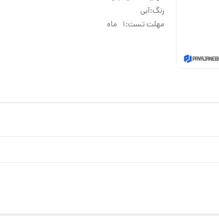
رنگ
:
آبی
مهلت تست
:
1 ماه