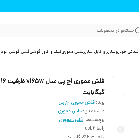
جستجو در محصولات
فندکی خودرو
شارژر و کابل شارژر
فلش مموری
کیف و کاور گوشی
گلس گوشی موبا
فلش مموری اچ پی مدل v165w ظرفیت 16
گیگابایت
برند:
فلش مموری اچ پی
دسته‌بندی
:
فلش مموری
برچسب‌ها :
فلش مموری
رابط
:
usb2
ظرفیت
:
16گیگابایت