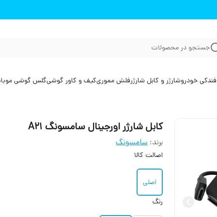
جستجو در محصولات
فندکی خودرو
شارژر و کابل شارژر
فلش مموری
کیف و کاور گوشی
گلس گوشی موبا
کابل شارژر اورجینال سامسونگ A21
برند:
سامسونگ
اصالت کالا
اصلی
رنگ