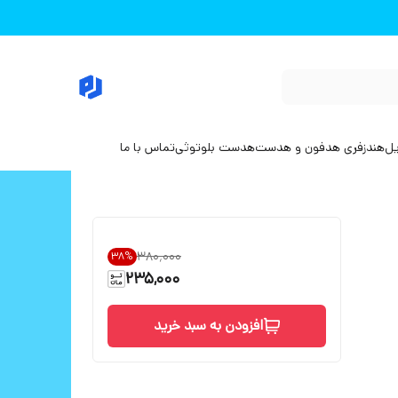
یل
هندزفری هدفون و هدست
هدست بلوتوثی
تماس با ما
۳۸۰٬۰۰۰
38
%
235,000
افزودن به سبد خرید