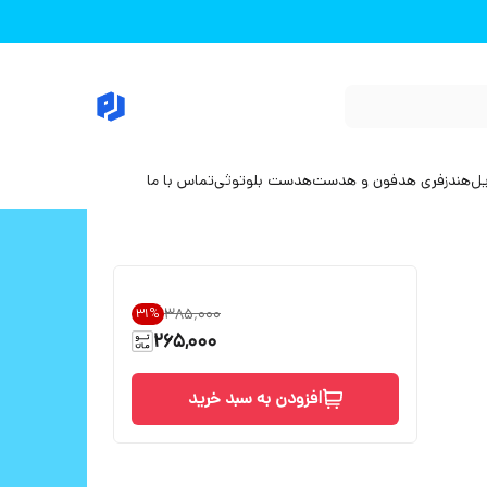
یل
هندزفری هدفون و هدست
هدست بلوتوثی
تماس با ما
۳۸۵٬۰۰۰
31
%
265,000
افزودن به سبد خرید