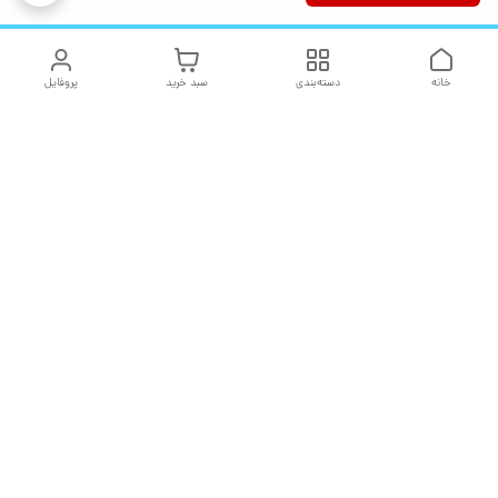
خانه
دسته‌بندی
سبد خرید
پروفایل
دسترسی سریع
تماس با ما
شکایات
درباره ما
قوانین و مقررات
سیاست حریم خصوصی
هفت روز هفته ، ۲۴ ساعت شبانه‌روز پاسخگوی شما هستیم