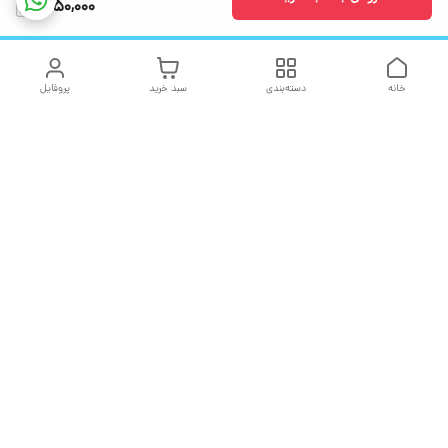
1,650,000
خانه
دسته‌بندی
سبد خرید
پروفایل
دسترسی سریع
تماس با ما
شکایات
درباره ما
قوانین و مقررات
سیاست حریم خصوصی
هفت روز هفته ، ۲۴ ساعت شبانه‌روز پاسخگوی شما هستیم