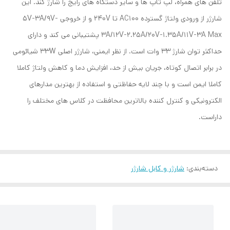
تلفن های همراه، لپ تاپ ها و سایر دستگاه های رایج را شارژ کند. این
شارژر از ورودی ولتاژ گسترده AC100 تا 240V و از خروجی 5V-3A/9V-
3A/12V-2.25A/20V-1.35A/11V-3A Max پشتیبانی می کند و دارای
حداکثر توان شارژ 33 وات است. از نظر ایمنی، شارژر اصلی 33W شیائومی
در برابر اتصال کوتاه، جریان بیش از حد، افزایش دما و کاهش ولتاژ کاملا
کاملا ایمن است و با چند لایه حفاظتی و استفاده از بهترین مدارهای
الکترونیکی و کنترل کننده بالاترین محافظت در کلاس های مختلف را
داراست.
دسته‌بندی
:
شارژر و کابل شارژر