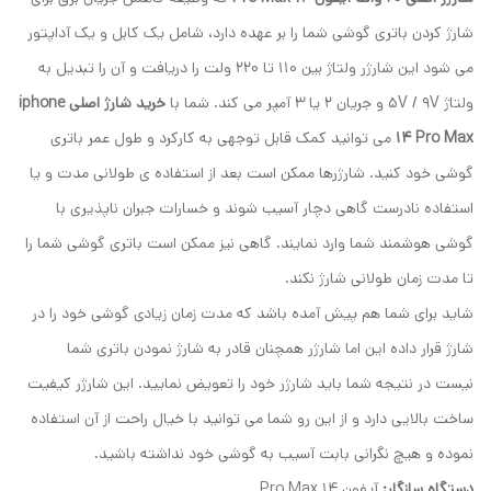
شارژ کردن باتری گوشی شما را بر عهده دارد، شامل یک کابل و یک آداپتور
می شود این شارژر ولتاژ بین 110 تا 220 ولت را دریافت و آن را تبدیل به
ولتاژ 5V / 9V و جریان 2 یا 3 آمپر می کند. شما با
خرید شارژ اصلی iphone
14 Pro Max
می توانید کمک قابل توجهی به کارکرد و طول عمر باتری
گوشی خود کنید. شارژرها ممکن است بعد از استفاده ی طولانی مدت و یا
استفاده نادرست گاهی دچار آسیب شوند و خسارات جبران ناپذیری با
گوشی هوشمند شما وارد نمایند. گاهی نیز ممکن است باتری گوشی شما را
تا مدت زمان طولانی شارژ نکند.
شاید برای شما هم پیش آمده باشد که مدت زمان زیادی گوشی خود را در
شارژ قرار داده این اما شارژر همچنان قادر به شارژ نمودن باتری شما
نیست در نتیجه شما باید شارژر خود را تعویض نمایید. این شارژر کیفیت
ساخت بالایی دارد و از این رو شما می توانید با خیال راحت از آن استفاده
نموده و هیچ نگرانی بابت آسیب به گوشی خود نداشته باشید.
دستگاه سازگار:
آیفون 14 Pro Max