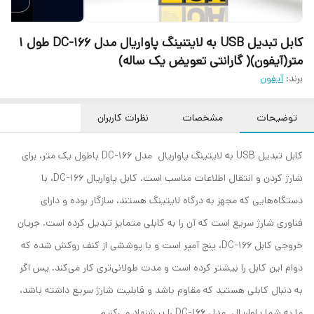
کابل تبدیل USB به لایتنینگ پاواریال مدل DC-166 طول 1
متر(آیفون)( گارانتی تعویض یک ساله)
برند:
آیفون
توضیحات
مشخصات
نظرات کاربران
کابل تبدیل USB به لایتینگ پاواریال مدل DC-166 باطول یک متر، برای
شارژ کردن و انتقال اطلاعات مناسب است. کابل پاواریال DC-166، با
دستگاه‌هایی که مجهز به درگاه لایتینگ هستند، سازگار بوده و دارای
فناوری شارژ سریع است که آن را به کابلی متمایز تبدیل کرده است. جریان
خروجی کابل DC-166، پنج آمپر است و با پوششی از کنف روکش شده که
دوام این کابل را بیشتر کرده است و مدت طولانی‌تری کار می‌‎کند. پس اگر
به دنبال کابلی هستید که مقاوم باشد و قابلیت شارژ سریع داشته باشد،
ما به شما پاواریال مدل DC-166 را پیشنهاد می‌کنیم.