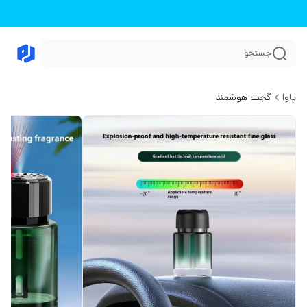
جستجو
پاوا
گجت هوشمند